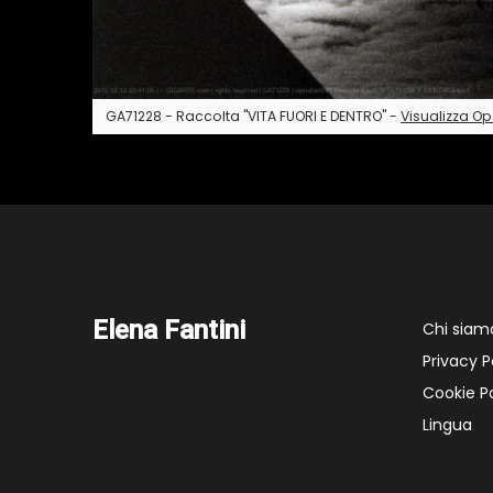
GA71228 - Raccolta "VITA FUORI E DENTRO" -
Visualizza O
Elena Fantini
Chi siam
Privacy P
Cookie Po
Lingua