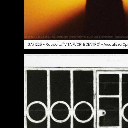
GA71225 - Raccolta "VITA FUORI E DENTRO" -
Visualizza O