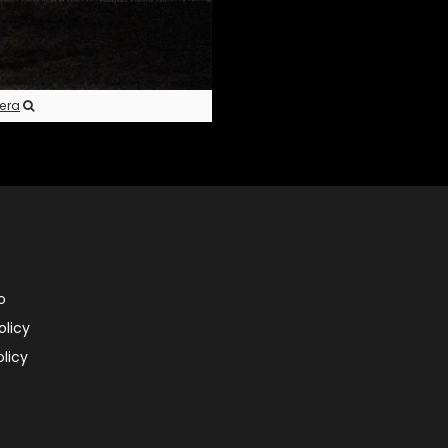
pera
o
olicy
licy