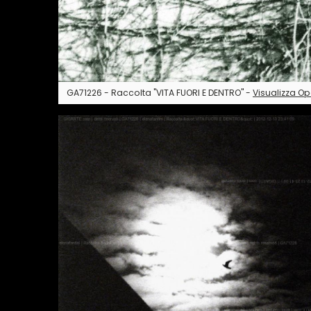
GA71226 - Raccolta "VITA FUORI E DENTRO" -
Visualizza O