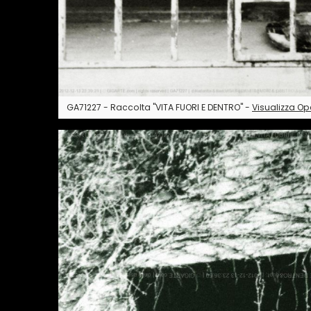
GA71227 - Raccolta "VITA FUORI E DENTRO" -
Visualizza Op